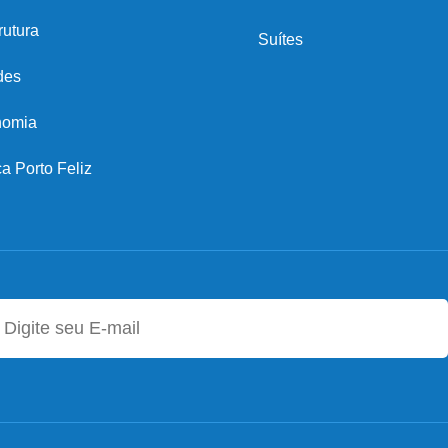
rutura
Suítes
des
nomia
 Porto Feliz