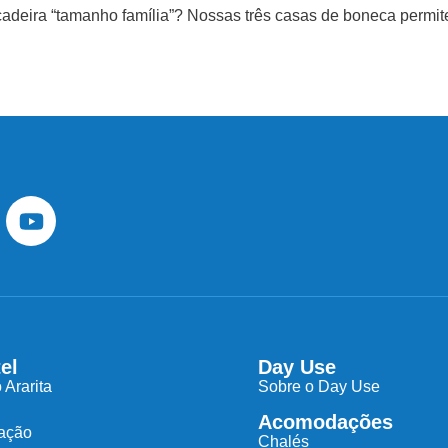
deira “tamanho família”? Nossas três casas de boneca permite
el
Day Use
 Ararita
Sobre o Day Use
Acomodações
zação
Chalés