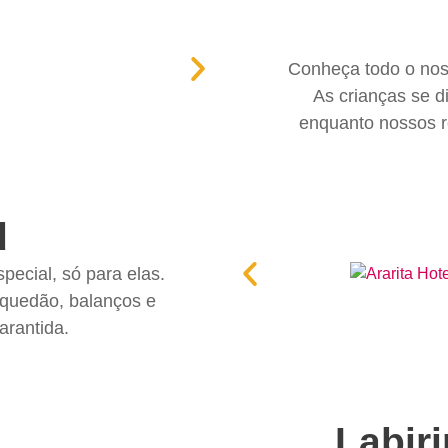
Conheça todo o noss
As crianças se di
enquanto nossos r
d
ecial, só para elas.
nquedão, balanços e
arantida.
Labir