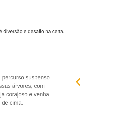
 diversão e desafio na certa.
m percurso suspenso
ssas árvores, com
eja corajoso e venha
 de cima.