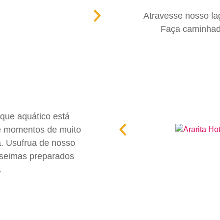
Atravesse nosso lag
Faça caminhada
que aquático está
de momentos de muito
a. Usufrua de nosso
loseimas preparados
.